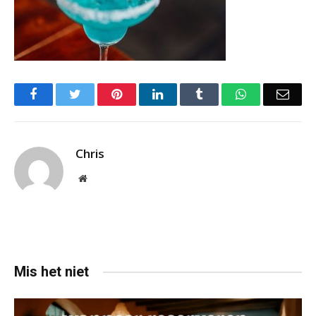
Facebook
Twitter
Pinterest
LinkedIn
Tumblr
WhatsApp
Emai
Chris
Website
Mis het niet