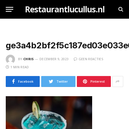
Restaurantlucullus.nl
ge3a4b2bf2f5c187ed03e033e
BY
CHRIS
DECEMBER 9, 2023
GEEN REACTIES
1 MIN READ
Facebook
Twitter
Pinterest