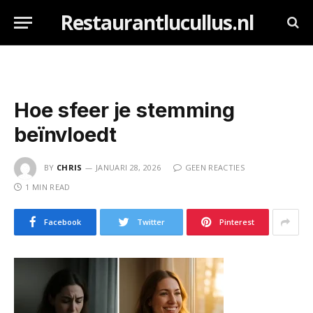
Restaurantlucullus.nl
Hoe sfeer je stemming
beïnvloedt
BY
CHRIS
JANUARI 28, 2026
GEEN REACTIES
1 MIN READ
Facebook
Twitter
Pinterest