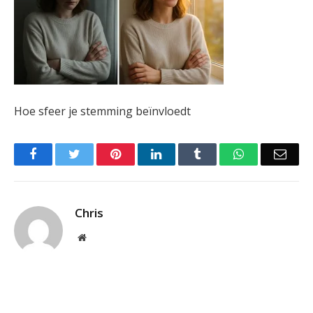
Hoe sfeer je stemming beïnvloedt
Facebook
Twitter
Pinterest
LinkedIn
Tumblr
WhatsApp
Emai
Chris
Website