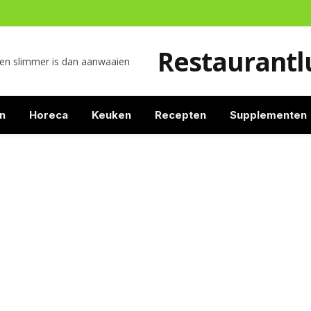
Restaurantlu
ren slimmer is dan aanwaaien
n
Horeca
Keuken
Recepten
Supplementen