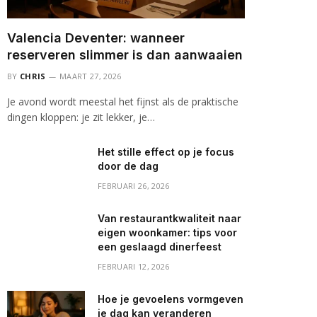
Valencia Deventer: wanneer
reserveren slimmer is dan aanwaaien
BY
CHRIS
MAART 27, 2026
Je avond wordt meestal het fijnst als de praktische
dingen kloppen: je zit lekker, je…
Het stille effect op je focus
door de dag
FEBRUARI 26, 2026
Van restaurantkwaliteit naar
eigen woonkamer: tips voor
een geslaagd dinerfeest
FEBRUARI 12, 2026
Hoe je gevoelens vormgeven
je dag kan veranderen