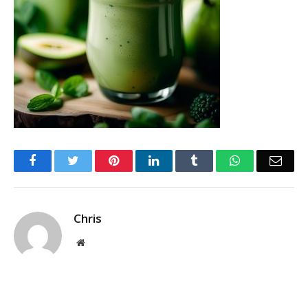
Facebook
Twitter
Pinterest
LinkedIn
Tumblr
WhatsApp
Emai
Chris
Website