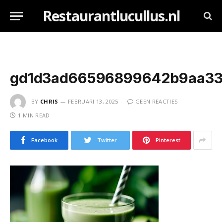
Restaurantlucullus.nl
gd1d3ad66596899642b9aa339
BY
CHRIS
FEBRUARI 13, 2025
GEEN REACTIES
1 MIN READ
Facebook
Twitter
Pinterest